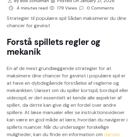
By
Bob Schulman
Posted On
January 21, 2026
4 minutes read
179 Views
0 Comments
Strategier til populære spil Sådan maksimerer du dine
chancer for gevinst
Forstå spillets regler og
mekanik
En af de mest grundlæggende strategier for at
maksimere dine chancer for gevinst i populære spil er
at have en dybdegående forståelse af reglerne og
mekanikken. Uanset om du spiller kortspil, bordspil eller
videospil, er det essentielt at kende alle aspekter af
spillet, da dette kan give dig en fordel over andre
spillere. At læse manualer eller se instruktionsvideoer
kan være en god måde at lære, hvordan du navigerer i
spillets nuancer. Når du undersøger forskellige
muligheder, kan du finde en information om
danske