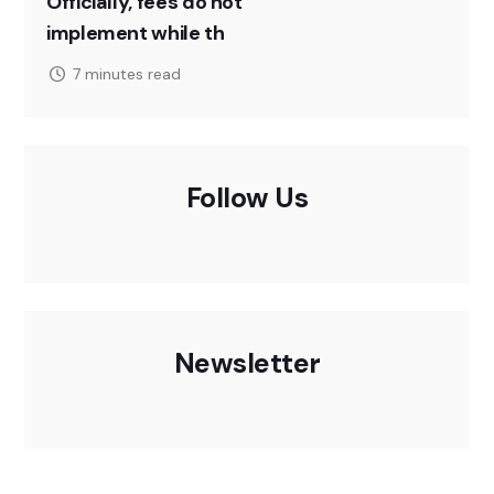
Officially, fees do not
implement while th
7 minutes read
Follow Us
Newsletter