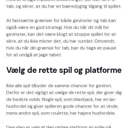
tab, og sikrer, at du har en bæredygtig tilgang til spillet.
At fastsætte grænser for både gevinster og tab kan
også være en god strategi. Hvis du når dit mål for
gevinster, kan det være klogt at stoppe spillet for at
sikre, at du ikke mister det, du har vundet. Omvendt,
hvis du når din grænse for tab, bør du tage en pause
for at undgå at jage tabet.
Vælg de rette spil og platforme
Ikke alle spil tilbyder de samme chancer for gevinst.
Derfor er det vigtigt at vælge de rette spil, der giver dig
de bedste odds. Nogle spil, som blackjack, har en lav
husfordel og giver spilleren gode chancer for at vinde,
mens andre spil, som roulette, har højere husfordele.
Desuden er valg af den rigtige platform at spille på