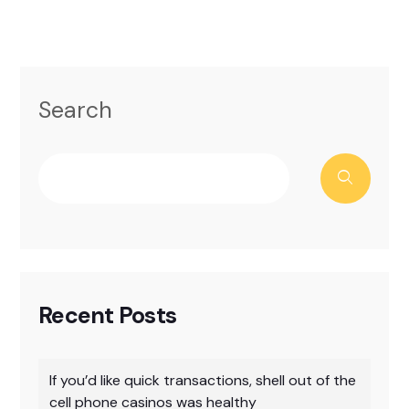
Search
Recent Posts
If you’d like quick transactions, shell out of the
cell phone casinos was healthy