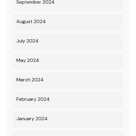
September 2024
August 2024
July 2024
May 2024
March 2024
February 2024
January 2024