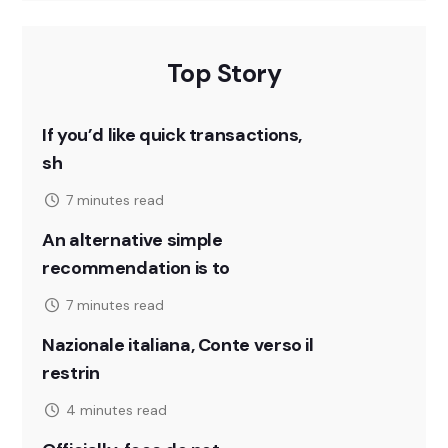
Top Story
If you’d like quick transactions,
sh
7 minutes read
An alternative simple
recommendation is to
7 minutes read
Nazionale italiana, Conte verso il
restrin
4 minutes read