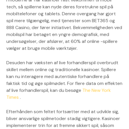
tech, så spillerne kan nyde deres foretrukne spil på
mobiltelefoner og tablets. Denne overgang har gjort
spil mere tilgængelig, med tjenester som BET365 og
888 Casino, der fører initiativet. Bekvemmeligheden ved
mobilspil har betaget en yngre demografisk, med
undersøgelser, der afslører, at 60% af online -spillere
vælger at bruge mobile værktøjer.
Desuden har væksten af ​​live forhandlerspil overbrudt
skillet mellem online og traditionelle kasinoer. Spillere
kan nu interagere med autentiske forhandlere på
faktisk tid og øge spilmødet. For flere data om effekten
af ​​live forhandlerspil, kan du besøge
The New York
Times
.
Efterhånden som feltet fortsætter med at udvikle sig,
bliver ansvarlige spilmetoder stadig vigtigere. Kasinoer
implementerer trin for at fremme sikkert spil, såsom