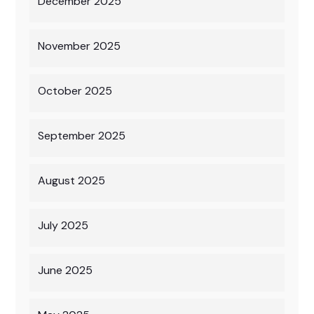
December 2025
November 2025
October 2025
September 2025
August 2025
July 2025
June 2025