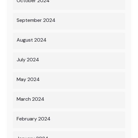
October 2024
September 2024
August 2024
July 2024
May 2024
March 2024
February 2024