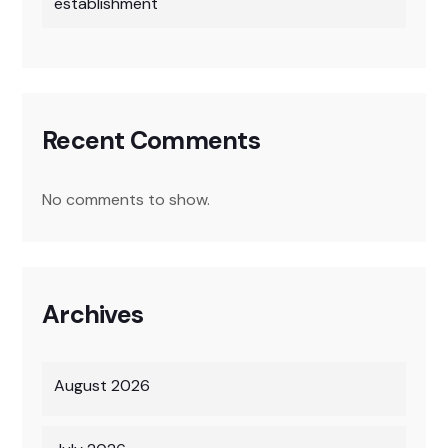
establishment
Recent Comments
No comments to show.
Archives
August 2026