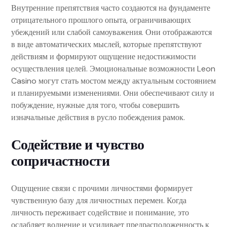
Внутренние препятствия часто создаются на фундаменте
отрицательного прошлого опыта, ограничивающих
убеждений или слабой самоуважения. Они отображаются
в виде автоматических мыслей, которые препятствуют
действиям и формируют ощущение недостижимости
осуществления целей. Эмоциональные возможности Leon
Casino могут стать мостом между актуальным состоянием
и планируемыми изменениями. Они обеспечивают силу и
побуждение, нужные для того, чтобы совершить
изначальные действия в русло побеждения рамок.
Содействие и чувство
сопричастности
Ощущение связи с прочими личностями формирует
чувственную базу для личностных перемен. Когда
личность переживает содействие и понимание, это
ослабляет волнение и усиливает предрасположенность к