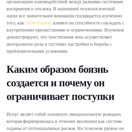
организацию взаимодействий между разными системами
восприятия и отклика. В нынешней психологической
науке все значительнее внимания посвящается изучению
того, как
Leon Casino
влияют на способность совладать с
внутренними препятствиями и ограничениями. Изучения
демонстрируют, что чувственная зона осуществляет
центральную роль в системах настройки и борьбы с
проблематичными условиями.
Каким образом боязнь
создается и почему он
ограничивает поступки
Испуг являет собой основную эмоциональную реакцию,
которая формировалась в течении эволюции как система
охраны от потенциальных рисков. На телесном уровне он