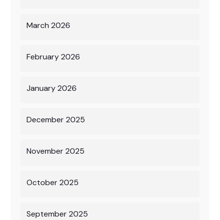
March 2026
February 2026
January 2026
December 2025
November 2025
October 2025
September 2025