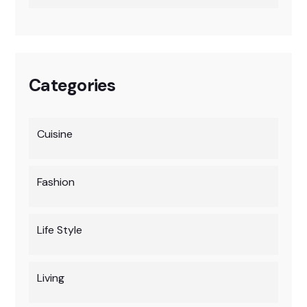
Categories
Cuisine
Fashion
Life Style
Living