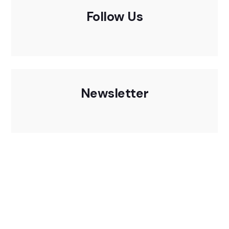
Follow Us
Newsletter