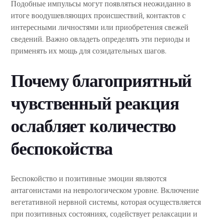
Подобные импульсы могут появляться неожиданно в
итоге воодушевляющих происшествий, контактов с
интересными личностями или приобретения свежей
сведений. Важно овладеть определять эти периоды и
применять их мощь для созидательных шагов.
Почему благоприятный
чувственный реакция
ослабляет количество
беспокойства
Беспокойство и позитивные эмоции являются
антагонистами на неврологическом уровне. Включение
вегетативной нервной системы, которая осуществляется
при позитивных состояниях, содействует релаксации и