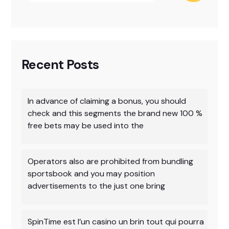
Recent Posts
In advance of claiming a bonus, you should
check and this segments the brand new 100 %
free bets may be used into the
Operators also are prohibited from bundling
sportsbook and you may position
advertisements to the just one bring
SpinTime est l’un casino un brin tout qui pourra