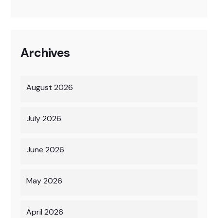
Archives
August 2026
July 2026
June 2026
May 2026
April 2026