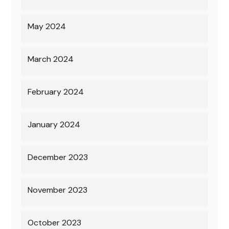
May 2024
March 2024
February 2024
January 2024
December 2023
November 2023
October 2023