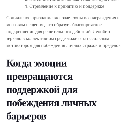
Стремление к принятию и поддержке
Социальное признание включает зоны вознаграждения в
мозговом веществе, что образует благоприятное
подкрепление для решительного действий. Леонбетс
зеркало в коллективном среде может стать сильным
мотиватором для побеждения личных страхов и пределов.
Когда эмоции
превращаются
поддержкой для
побеждения личных
барьеров