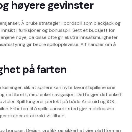
og høyere gevinster
nnersjanser. Å bruke strategier i bordspill som blackjack og
innsikt i funksjoner og bonusspill. Sett et budsjett for
panjene nøye, da disse ofte gir ekstra innsatsmuligheter
satsstyring gir bedre spillopplevelse. Alt handler om å
ighet på farten
øsninger, slik at spillere kan nyte favorittspillene sine
 og nettbrett, med enkel navigasjon. Dette gjør det enkelt
avtaler. Spill fungerer perfekt på både Android og iOS-
n. Friheten til å spille uansett sted gjør mobilcasino
er skaper et attraktivt tilbud.
og bonuser. Design, grafikk og sikkerhet gjør plattformen