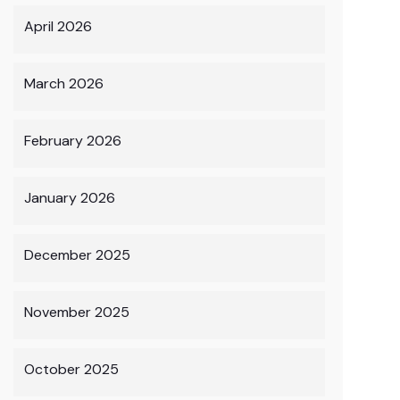
April 2026
March 2026
February 2026
January 2026
December 2025
November 2025
October 2025