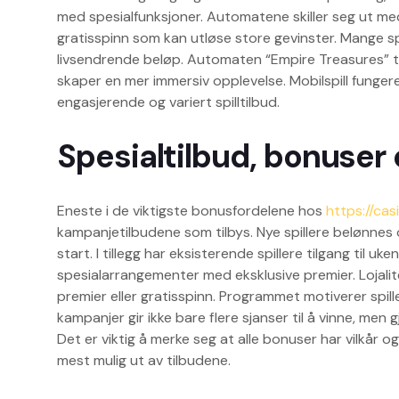
med spesialfunksjoner. Automatene skiller seg ut me
gratisspinn som kan utløse store gevinster. Mange sp
livsendrende beløp. Automaten “Empire Treasures” til
skaper en mer immersiv opplevelse. Mobilspill funger
engasjerende og variert spilltilbud.
Spesialtilbud, bonuse
Eneste i de viktigste bonusfordelene hos
https://ca
kampanjetilbudene som tilbys. Nye spillere belønnes
start. I tillegg har eksisterende spillere tilgang til 
spesialarrangementer med eksklusive premier. Lojal
premier eller gratisspinn. Programmet motiverer spill
kampanjer gir ikke bare flere sjanser til å vinne, men
Det er viktig å merke seg at alle bonuser har vilkår o
mest mulig ut av tilbudene.