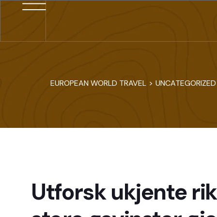
EUROPEAN WORLD TRAVEL
>
UNCATEGORIZED
Utforsk ukjente r