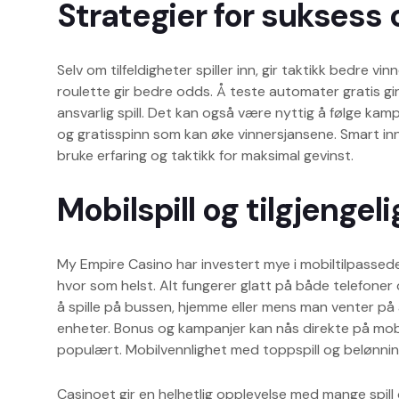
Strategier for suksess 
Selv om tilfeldigheter spiller inn, gir taktikk bedre vi
roulette gir bedre odds. Å teste automater gratis gir 
ansvarlig spill. Det kan også være nyttig å følge kam
og gratisspinn som kan øke vinnersjansene. Smart inn
bruke erfaring og taktikk for maksimal gevinst.
Mobilspill og tilgjengel
My Empire Casino har investert mye i mobiltilpassede l
hvor som helst. Alt fungerer glatt på både telefoner
å spille på bussen, hjemme eller mens man venter på 
enheter. Bonus og kampanjer kan nås direkte på mobile
populært. Mobilvennlighet med toppspill og belønning
Casinoet gir en helhetlig opplevelse med mange spill 