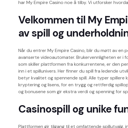
har My Empire Casino noe å tilby. Vi utforsker hvorda
Velkommen til My Empir
av spill og underholdni
Når du entrer My Empire Casino, blir du møtt av en porta
avanserte videoautomater. Brukervennligheten er i fo
som skiller plattformen fra konkurrentene, er den per
inn i et spillunivers. Her finner du spill fra ledende 
betyr kvalitet og spennende spill. Alle typer spillere 
kryptering og lisens, for en trygg og rettferdig spill
og bonusene som gir ekstra verdi og spenning for spi
Casinospill og unike fu
Plattformen gir tilgang til et omfattende spillutvalg