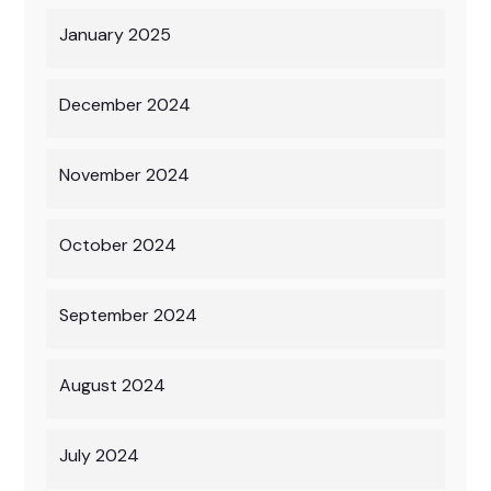
January 2025
December 2024
November 2024
October 2024
September 2024
August 2024
July 2024