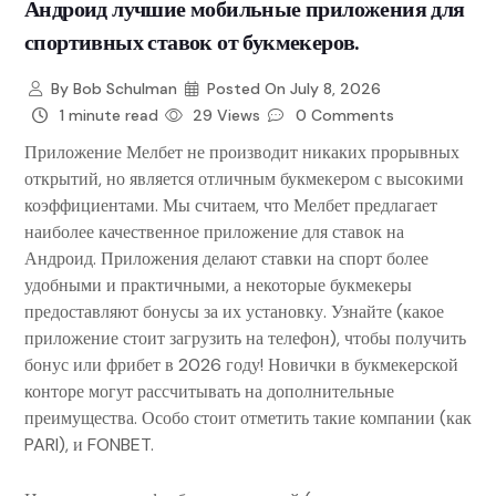
Андроид лучшие мобильные приложения для
спортивных ставок от букмекеров.
By
Bob Schulman
Posted On
July 8, 2026
1 minute read
29 Views
0 Comments
Приложение Мелбет не производит никаких прорывных
открытий, но является отличным букмекером с высокими
коэффициентами. Мы считаем, что Мелбет предлагает
наиболее качественное приложение для ставок на
Андроид. Приложения делают ставки на спорт более
удобными и практичными, а некоторые букмекеры
предоставляют бонусы за их установку. Узнайте (какое
приложение стоит загрузить на телефон), чтобы получить
бонус или фрибет в 2026 году!
Новички в букмекерской
конторе могут рассчитывать на дополнительные
преимущества. Особо стоит отметить такие компании (как
PARI), и FONBET.