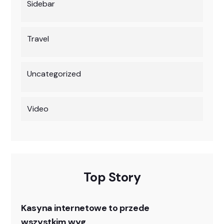
Sidebar
Travel
Uncategorized
Video
Top Story
Kasyna internetowe to przede
wszystkim wyg