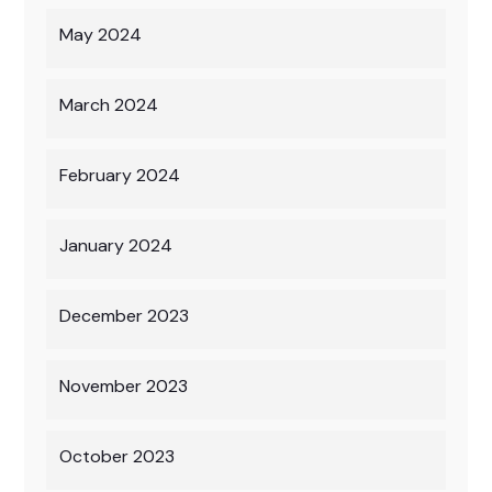
May 2024
March 2024
February 2024
January 2024
December 2023
November 2023
October 2023