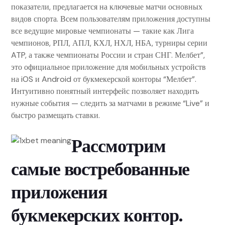
показатели, предлагается на ключевые матчи основных
видов спорта. Всем пользователям приложения доступны
все ведущие мировые чемпионаты — такие как Лига
чемпионов, РПЛ, АПЛ, КХЛ, НХЛ, НБА, турниры серии
ATP, а также чемпионаты России и стран СНГ. Мелбет”,
это официальное приложение для мобильных устройств
на iOS и Android от букмекерской конторы “Мелбет”.
Интуитивно понятный интерфейс позволяет находить
нужные события — следить за матчами в режиме “Live” и
быстро размещать ставки.
Рассмотрим
самые востребованные
приложения
букмекерских контор.