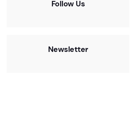
Follow Us
Newsletter