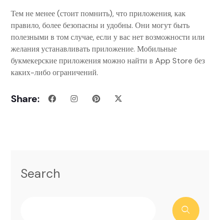
Тем не менее (стоит помнить), что приложения, как
правило, более безопасны и удобны. Они могут быть
полезными в том случае, если у вас нет возможности или
желания устанавливать приложение. Мобильные
букмекерские приложения можно найти в App Store без
каких-либо ограничений.
Share:
Search