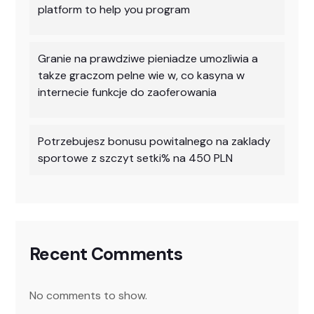
platform to help you program
Granie na prawdziwe pieniadze umozliwia a
takze graczom pelne wie w, co kasyna w
internecie funkcje do zaoferowania
Potrzebujesz bonusu powitalnego na zaklady
sportowe z szczyt setki% na 450 PLN
Recent Comments
No comments to show.