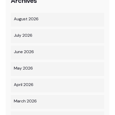
Archives
August 2026
July 2026
June 2026
May 2026
April 2026
March 2026