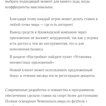
выбрать подходящий момент для вашего хода, когда
коэффициенты максимальны.
Благодаря этому каждый игрок может делать ставки в
любой точке мира — где есть интернет.
Вывод средств в букмекерской компании через
приложение не вызовет затруднений, так как у игрока
есть доступ к тем же инструментам, что и для
пополнения баланса.
В разделе «Настройки» найдите пункт «Установка
неизвестных приложений».
Новый клиент может использовать предложенный
бонус в течение месяца после регистрации аккаунта.
Современные разработки и новшества в программном
обеспечении сделали ставки на спорт более доступными.
Полное освещение Чемпионата мира по футболу с