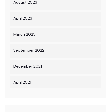
August 2023
April 2023
March 2023
September 2022
December 2021
April 2021