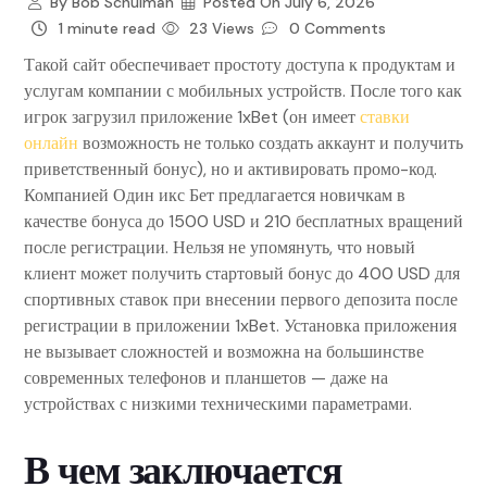
By
Bob Schulman
Posted On
July 6, 2026
1 minute read
23 Views
0 Comments
Такой сайт обеспечивает простоту доступа к продуктам и
услугам компании с мобильных устройств. После того как
игрок загрузил приложение 1xBet (он имеет
ставки
онлайн
возможность не только создать аккаунт и получить
приветственный бонус), но и активировать промо-код.
Компанией Один икс Бет предлагается новичкам в
качестве бонуса до 1500 USD и 210 бесплатных вращений
после регистрации.
Нельзя не упомянуть, что новый
клиент может получить стартовый бонус до 400 USD для
спортивных ставок при внесении первого депозита после
регистрации в приложении 1xBet. Установка приложения
не вызывает сложностей и возможна на большинстве
современных телефонов и планшетов — даже на
устройствах с низкими техническими параметрами.
В чем заключается