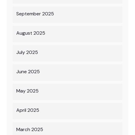
September 2025
August 2025
July 2025
June 2025
May 2025
April 2025
March 2025