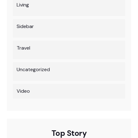
Living
Sidebar
Travel
Uncategorized
Video
Top Story