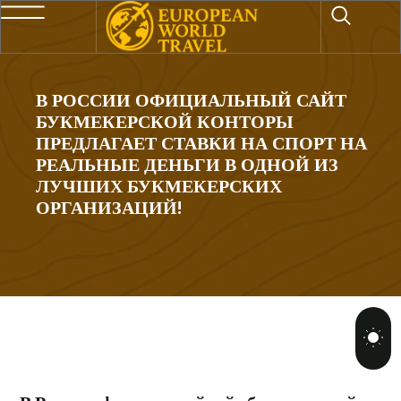
В РОССИИ ОФИЦИАЛЬНЫЙ САЙТ
БУКМЕКЕРСКОЙ КОНТОРЫ
ПРЕДЛАГАЕТ СТАВКИ НА СПОРТ НА
РЕАЛЬНЫЕ ДЕНЬГИ В ОДНОЙ ИЗ
ЛУЧШИХ БУКМЕКЕРСКИХ
ОРГАНИЗАЦИЙ!