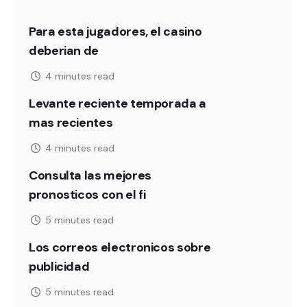
Para esta jugadores, el casino
deberian de
4 minutes read
Levante reciente temporada a
mas recientes
4 minutes read
Consulta las mejores
pronosticos con el fi
5 minutes read
Los correos electronicos sobre
publicidad
5 minutes read