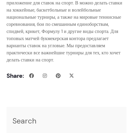
приложение для ставок на спорт. В можно делать ставки
на хоккейные, баскетбольные и волейбольные
национальные турниры, а также на мировые теннисные
соревнования, бои по смешанным единоборствам,
спидвей, крикет, Формулу 1 и другие виды спорта. Для
топовых матчей букмекерская контора предлагает
варианты ставок на угловые. Мы предоставляем
практически все важнейшие турниры для тех, кто хочет
делать ставки на спорт.
Share:
Search