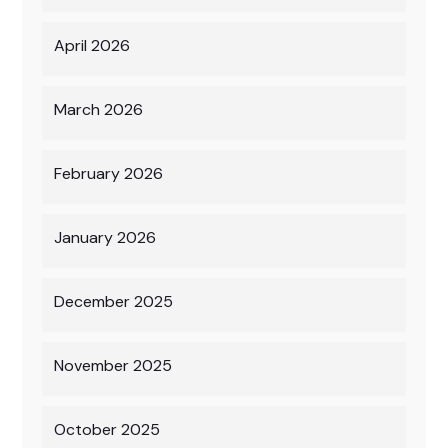
April 2026
March 2026
February 2026
January 2026
December 2025
November 2025
October 2025