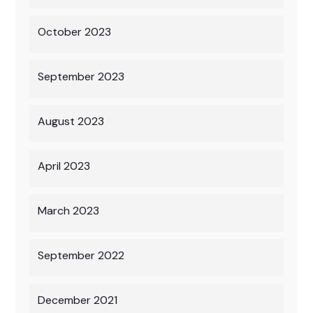
October 2023
September 2023
August 2023
April 2023
March 2023
September 2022
December 2021