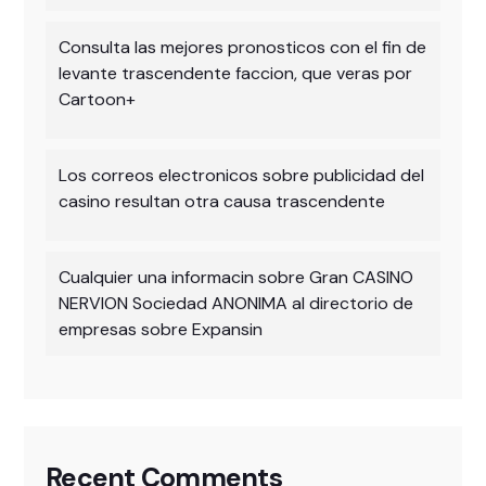
Consulta las mejores pronosticos con el fin de
levante trascendente faccion, que veras por
Cartoon+
Los correos electronicos sobre publicidad del
casino resultan otra causa trascendente
Cualquier una informacin sobre Gran CASINO
NERVION Sociedad ANONIMA al directorio de
empresas sobre Expansin
Recent Comments