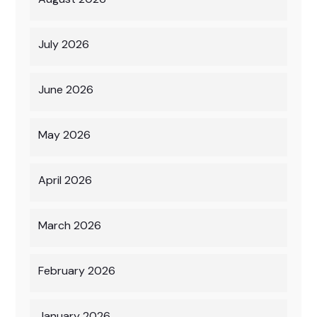
July 2026
June 2026
May 2026
April 2026
March 2026
February 2026
January 2026