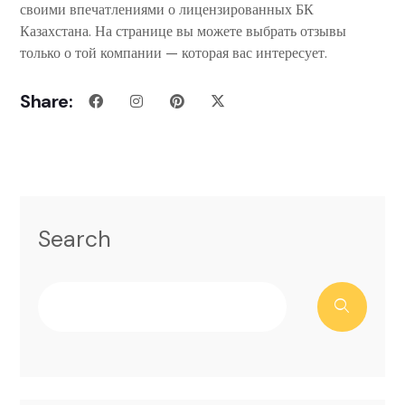
своими впечатлениями о лицензированных БК
Казахстана. На странице вы можете выбрать отзывы
только о той компании — которая вас интересует.
Share:
Search