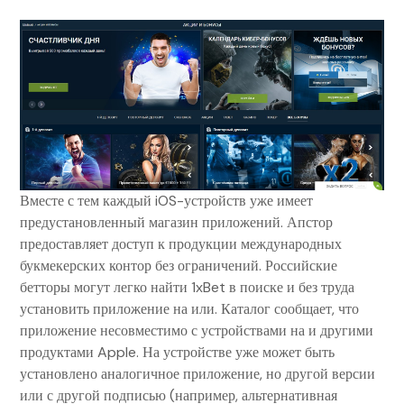
Вместе с тем каждый iOS-устройств уже имеет
предустановленный магазин приложений. Апстор
предоставляет доступ к продукции международных
букмекерских контор без ограничений. Российские
бетторы могут легко найти 1xBet в поиске и без труда
установить приложение на или. Каталог сообщает, что
приложение несовместимо с устройствами на и другими
продуктами Apple. На устройстве уже может быть
установлено аналогичное приложение, но другой версии
или с другой подписью (например, альтернативная