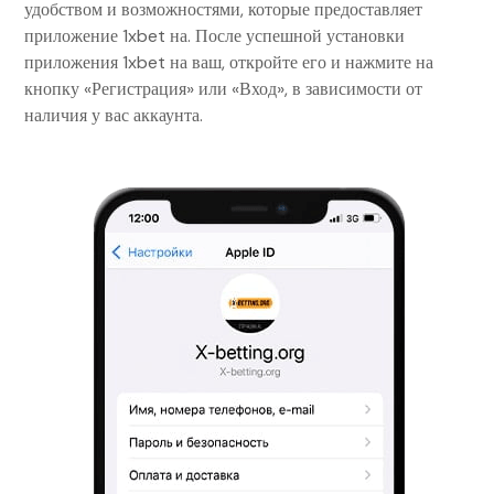
удобством и возможностями, которые предоставляет
приложение 1xbet на. После успешной установки
приложения 1xbet на ваш, откройте его и нажмите на
кнопку «Регистрация» или «Вход», в зависимости от
наличия у вас аккаунта.