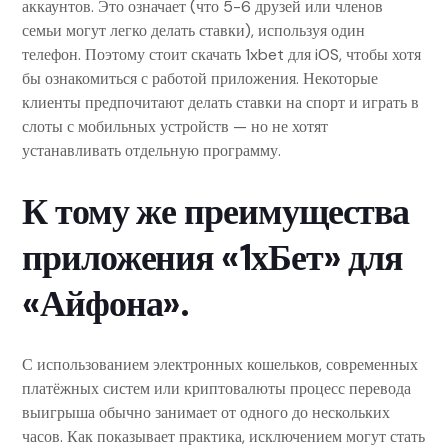
аккаунтов. Это означает (что 5-6 друзей или членов
семьи могут легко делать ставки), используя один
телефон. Поэтому стоит скачать 1xbet для iOS, чтобы хотя
бы ознакомиться с работой приложения. Некоторые
клиенты предпочитают делать ставки на спорт и играть в
слоты с мобильных устройств — но не хотят
устанавливать отдельную программу.
К тому же преимущества
приложения «1хБет» для
«Айфона».
С использованием электронных кошельков, современных
платёжных систем или криптовалюты процесс перевода
выигрыша обычно занимает от одного до нескольких
часов. Как показывает практика, исключением могут стать