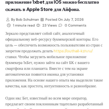
приложение 1xbet для IOS можно бесплатно
скачать в Apple Store для Айфона.
By
Bob Schulman
Posted On
July 7, 2026
1 minute read
23 Views
0 Comments
Зеркало представляет собой сайт, аналогичный
официальному веб-ресурсу букмекерской конторы. Его
цель — обеспечить возможность пользователям из стран с
запретом продолжать делать
https://outhall-kzn.ru/
ставки. Чтобы загрузить мобильное приложение
букмекера 1хБет, нужно зайти на сайт БК с вашего
смартфона или планшета. Вместе с тем на экране
автоматически появится иконка для установки
приложения.
На основе нашего опыта мы выделили такие
качества, как простота, интуитивность и разнообразие.
Один икс Бет, известный во всем мире оператор,
предлагает своим поклонникам тщательно разработанный