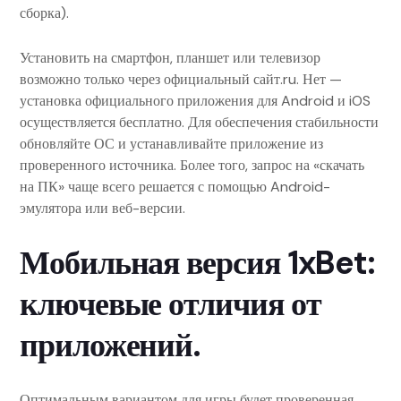
сборка).
Установить на смартфон, планшет или телевизор
возможно только через официальный сайт.ru. Нет —
установка официального приложения для Android и iOS
осуществляется бесплатно. Для обеспечения стабильности
обновляйте ОС и устанавливайте приложение из
проверенного источника. Более того, запрос на «скачать
на ПК» чаще всего решается с помощью Android-
эмулятора или веб-версии.
Мобильная версия 1xBet:
ключевые отличия от
приложений.
Оптимальным вариантом для игры будет проверенная