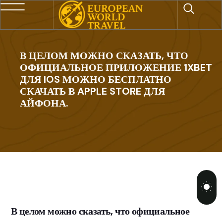
В ЦЕЛОМ МОЖНО СКАЗАТЬ, ЧТО
ОФИЦИАЛЬНОЕ ПРИЛОЖЕНИЕ 1XBET
ДЛЯ IOS МОЖНО БЕСПЛАТНО
СКАЧАТЬ В APPLE STORE ДЛЯ
АЙФОНА.
В целом можно сказать, что официальное