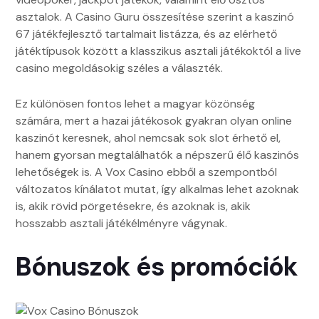
asztalok. A Casino Guru összesítése szerint a kaszinó
67 játékfejlesztő tartalmait listázza, és az elérhető
játéktípusok között a klasszikus asztali játékoktól a live
casino megoldásokig széles a választék.
Ez különösen fontos lehet a magyar közönség
számára, mert a hazai játékosok gyakran olyan online
kaszinót keresnek, ahol nemcsak sok slot érhető el,
hanem gyorsan megtalálhatók a népszerű élő kaszinós
lehetőségek is. A Vox Casino ebből a szempontból
változatos kínálatot mutat, így alkalmas lehet azoknak
is, akik rövid pörgetésekre, és azoknak is, akik
hosszabb asztali játékélményre vágynak.
Bónuszok és promóciók