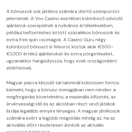
A bónuszok sok játékos számára döntő szempontot
jelentenek. A Vox Casino esetében különböző üdvözlő
ajánlatok szerepelnek a nyilvános értékelésekben,
például befizetéshez kötött százalékos bónuszok és
extra free spin csomagok. A Casino Guru négy
különböző bónuszt is felsorol, köztük akár €500–
€1,000 értékű ajánlatokat és extra pörgetéseket,
ugyanakkor hangsúlyozza, hogy ezek országonként
eltérhetnek.
Magyar piacra készülő tartalomnál különösen fontos
kiemelni, hogy a bónusz önmagában nem minden: a
megforgatási követelmény, a maximális kifizetés, az
érvényességi idő és az akcióban részt vevő játékok
listája legalább ennyire lényeges. A magyar játékosok
számára ezért a legjobb megoldás mindig az, ha az
aktiválás előtt részletesen átnézik az aktuális