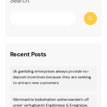
Search
Recent Posts
Uk gambling enterprises always provide no-
deposit incentives because they are seeking
to attract new customers
Wettmarkte beibehalten umherwandern uff
unser verfugbaren Ergebnisse & Ereignisse,