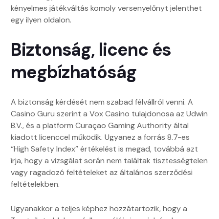
kényelmes játékváltás komoly versenyelőnyt jelenthet
egy ilyen oldalon.
Biztonság, licenc és
megbízhatóság
A biztonság kérdését nem szabad félvállról venni. A
Casino Guru szerint a Vox Casino tulajdonosa az Udwin
B.V., és a platform Curaçao Gaming Authority által
kiadott licenccel működik. Ugyanez a forrás 8.7-es
“High Safety Index” értékelést is megad, továbbá azt
írja, hogy a vizsgálat során nem találtak tisztességtelen
vagy ragadozó feltételeket az általános szerződési
feltételekben.
Ugyanakkor a teljes képhez hozzátartozik, hogy a