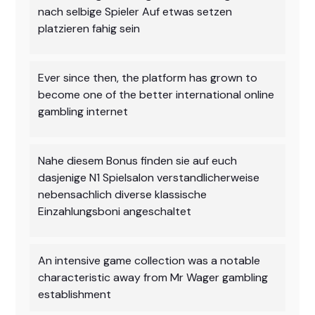
nach selbige Spieler Auf etwas setzen
platzieren fahig sein
Ever since then, the platform has grown to
become one of the better international online
gambling internet
Nahe diesem Bonus finden sie auf euch
dasjenige N1 Spielsalon verstandlicherweise
nebensachlich diverse klassische
Einzahlungsboni angeschaltet
An intensive game collection was a notable
characteristic away from Mr Wager gambling
establishment