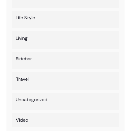
Life Style
Living
Sidebar
Travel
Uncategorized
Video