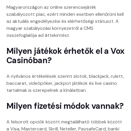
Magyarországon az online szerencsejáték
szabályozott piac, ezért minden esetben ellenőrizni kell
az aktuális engedélyezési és elérhetőségi státuszt. A
magyar szabályozási környezetről a CMS
összefoglalója ad áttekintést.
Milyen játékok érhetők el a Vox
Casinóban?
A nyilvános értékelések szerint slotok, blackjack, rulett,
baccarat, videópóker, jackpot játékok és live casino
tartalmak is szerepelnek a kínálatban.
Milyen fizetési módok vannak?
A felsorolt opciók között megtalálható többek között
a Visa, Mastercard, Skrill, Neteller, PaysafeCard, banki