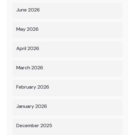
June 2026
May 2026
April 2026
March 2026
February 2026
January 2026
December 2025