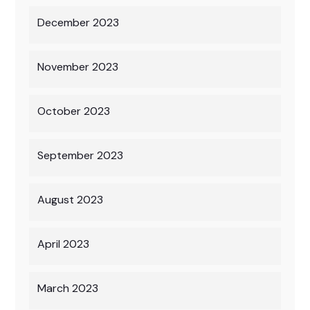
December 2023
November 2023
October 2023
September 2023
August 2023
April 2023
March 2023