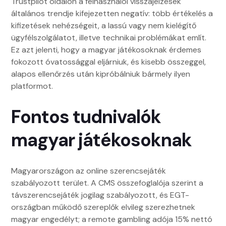
Trustpilot oldalon a felhasználói visszajelzések
általános trendje kifejezetten negatív: több értékelés a
kifizetések nehézségeit, a lassú vagy nem kielégítő
ügyfélszolgálatot, illetve technikai problémákat említ.
Ez azt jelenti, hogy a magyar játékosoknak érdemes
fokozott óvatossággal eljárniuk, és kisebb összeggel,
alapos ellenőrzés után kipróbálniuk bármely ilyen
platformot.
Fontos tudnivalók
magyar játékosoknak
Magyarországon az online szerencsejáték
szabályozott terület. A CMS összefoglalója szerint a
távszerencsejáték jogilag szabályozott, és EGT-
országban működő szereplők elvileg szerezhetnek
magyar engedélyt; a remote gambling adója 15% nettó