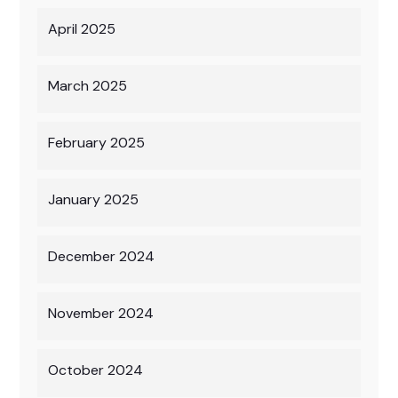
April 2025
March 2025
February 2025
January 2025
December 2024
November 2024
October 2024