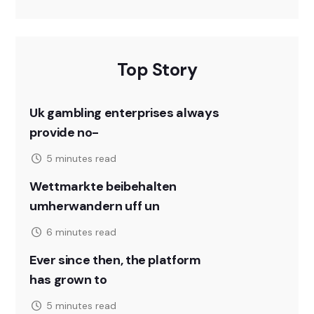
Top Story
Uk gambling enterprises always
provide no-
5 minutes read
Wettmarkte beibehalten
umherwandern uff un
6 minutes read
Ever since then, the platform
has grown to
5 minutes read