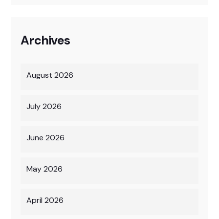
Archives
August 2026
July 2026
June 2026
May 2026
April 2026