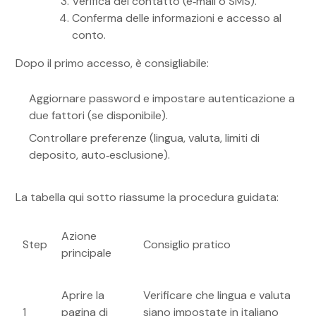
Verifica del contatto (e‑mail o SMS).
Conferma delle informazioni e accesso al
conto.
Dopo il primo accesso, è consigliabile:
Aggiornare password e impostare autenticazione a
due fattori (se disponibile).
Controllare preferenze (lingua, valuta, limiti di
deposito, auto‑esclusione).
La tabella qui sotto riassume la procedura guidata:
Azione
Step
Consiglio pratico
principale
Aprire la
Verificare che lingua e valuta
1
pagina di
siano impostate in italiano