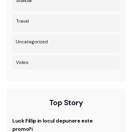
Sidebar
Travel
Uncategorized
Video
Top Story
Luck Fillip in locul depunere este
promo?i