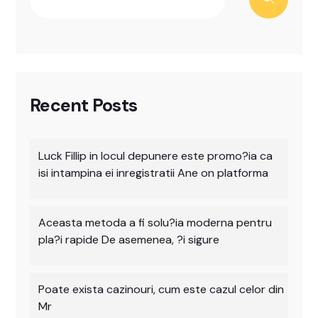
Recent Posts
Luck Fillip in locul depunere este promo?ia ca
isi intampina ei inregistratii Ane on platforma
Aceasta metoda a fi solu?ia moderna pentru
pla?i rapide De asemenea, ?i sigure
Poate exista cazinouri, cum este cazul celor din
Mr