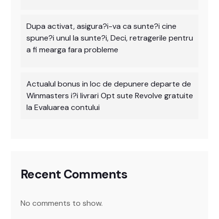
Dupa activat, asigura?i-va ca sunte?i cine
spune?i unul la sunte?i, Deci, retragerile pentru
a fi mearga fara probleme
Actualul bonus in loc de depunere departe de
Winmasters i?i livrari Opt sute Revolve gratuite
la Evaluarea contului
Recent Comments
No comments to show.