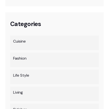
Categories
Cuisine
Fashion
Life Style
Living