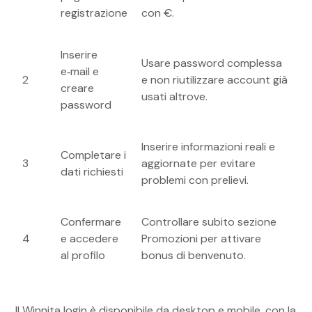
registrazione
con €.
Inserire
Usare password complessa
e‑mail e
2
e non riutilizzare account già
creare
usati altrove.
password
Inserire informazioni reali e
Completare i
3
aggiornate per evitare
dati richiesti
problemi con prelievi.
Confermare
Controllare subito sezione
4
e accedere
Promozioni per attivare
al profilo
bonus di benvenuto.
Il Winnita login è disponibile da desktop e mobile, con la