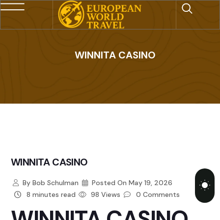
WINNITA CASINO
WINNITA CASINO
By
Bob Schulman
Posted On
May 19, 2026
8 minutes read
98 Views
0 Comments
WINNITA CASINO