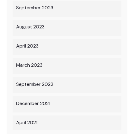
September 2023
August 2023
April 2023
March 2023
September 2022
December 2021
April 2021