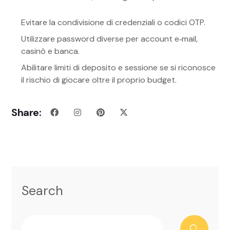
Evitare la condivisione di credenziali o codici OTP.
Utilizzare password diverse per account e‑mail,
casinò e banca.
Abilitare limiti di deposito e sessione se si riconosce
il rischio di giocare oltre il proprio budget.
Share:
Search