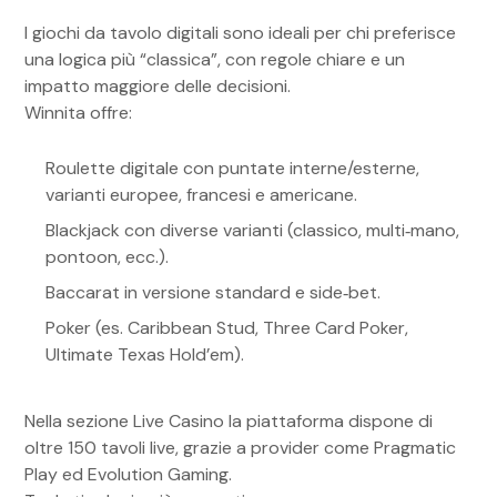
I giochi da tavolo digitali sono ideali per chi preferisce
una logica più “classica”, con regole chiare e un
impatto maggiore delle decisioni.
Winnita offre:
Roulette digitale con puntate interne/esterne,
varianti europee, francesi e americane.
Blackjack con diverse varianti (classico, multi‑mano,
pontoon, ecc.).
Baccarat in versione standard e side‑bet.
Poker (es. Caribbean Stud, Three Card Poker,
Ultimate Texas Hold’em).
Nella sezione Live Casino la piattaforma dispone di
oltre 150 tavoli live, grazie a provider come Pragmatic
Play ed Evolution Gaming.