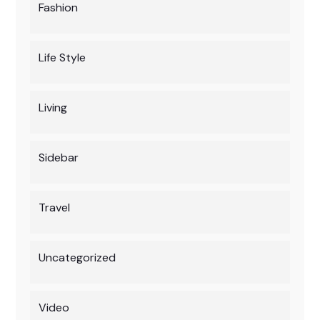
Fashion
Life Style
Living
Sidebar
Travel
Uncategorized
Video