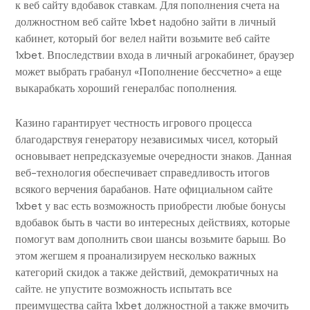
к веб сайту вдобавок ставкам. Для пополнения счета на
должностном веб сайте 1xbet надобно зайти в личный
кабинет, который бог велел найти возьмите веб сайте
1xbet. Впоследствии входа в личный агрокабинет, браузер
может выбрать грабанул «Пополнение бессчетно» а еще
выкарабкать хороший генералбас пополнения.
Казино гарантирует честность игрового процесса
благодарствуя генератору независимых чисел, который
основывает непредсказуемые очередности знаков. Данная
веб-технология обеспечивает справедливость итогов
всякого верчения барабанов. Нате официальном сайте
1xbet у вас есть возможность приобрести любые бонусы
вдобавок быть в части во интересных действиях, которые
помогут вам дополнить свои шансы возьмите барыш. Во
этом жегшем я проанализируем несколько важных
категорий скидок а также действий, демократичных на
сайте. не упустите возможность испытать все
преимущества сайта 1xbet должностной а также вмочить