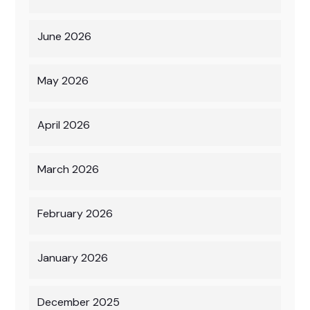
June 2026
May 2026
April 2026
March 2026
February 2026
January 2026
December 2025