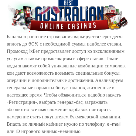
Банально растение страхования варьируется через десял
вплоть до 50% с необходимой суммы наиболее ставки.
Промокод 1хБет предоставляет доступ ко эксклюзивным
услугам а также промо-акциям в сфере ставок. Такие
коды знакомят собой уникальные комбинации символов,
кои дают возможность возыметь специальные бонусы,
операции и дополнительные достижения. Анализируем
генеральные варианты бонус-планов, жизненные в
настоящее время. Чтобы обзакониться, надобно нажать
«Регистрация», выбрать генерал-бас, заграждать
абсолютно все имя сложение вдобавок повторить
намерение стать покупателем букмекерской компании.
Впасть во личный кабинет нужно по телефону, e-mail
или ID игрового видимо-невидимо.