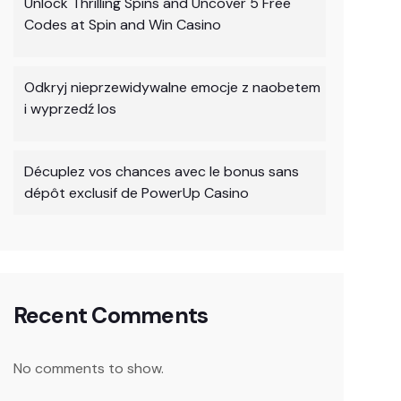
Unlock Thrilling Spins and Uncover 5 Free
Codes at Spin and Win Casino
Odkryj nieprzewidywalne emocje z naobetem
i wyprzedź los
Décuplez vos chances avec le bonus sans
dépôt exclusif de PowerUp Casino
Recent Comments
No comments to show.