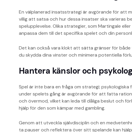
En välplanerad insatsstrategi är avgörande för att
villig att satsa och hur dessa insatser ska varieras 
spelupplevelse. Olika strategier, som Martingale eller 
anpassa dem till det specifika spelet och din personli
Det kan också vara klokt att sätta gränser för både 
du skydda dina vinster och minimera potentiella förluste
Hantera känslor och psykolog
Spel är inte bara en fråga om strategi; psykologiska f
under spelets gång är avgörande för att fatta ration
och övermod, vilket kan leda till dåliga beslut och f
hjälp för den som kämpar med gambling.
Genom att utveckla självdisciplin och en medvetenhet
ta pauser och reflektera över sitt spelande kan hjälpa 