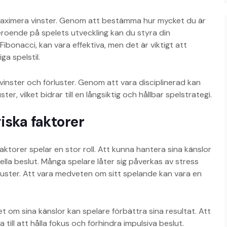
 maximera vinster. Genom att bestämma hur mycket du är
beroende på spelets utveckling kan du styra din
Fibonacci, kan vara effektiva, men det är viktigt att
ga spelstil.
vinster och förluster. Genom att vara disciplinerad kan
r, vilket bidrar till en långsiktig och hållbar spelstrategi.
iska faktorer
aktorer spelar en stor roll. Att kunna hantera sina känslor
ella beslut. Många spelare låter sig påverkas av stress
örluster. Att vara medveten om sitt spelande kan vara en
 om sina känslor kan spelare förbättra sina resultat. Att
till att hålla fokus och förhindra impulsiva beslut.