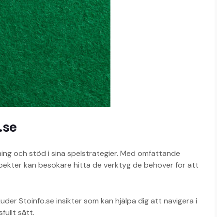
.se
ning och stöd i sina spelstrategier. Med omfattande
spekter kan besökare hitta de verktyg de behöver för att
uder Stoinfo.se insikter som kan hjälpa dig att navigera i
ullt sätt.