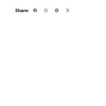
Share: