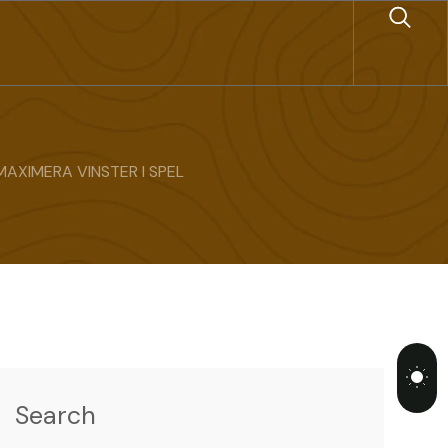
AXIMERA VINSTER I SPEL
Search