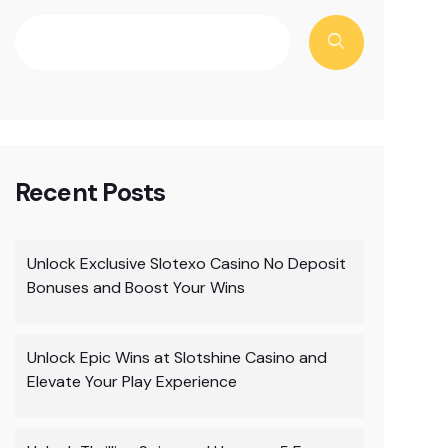
Recent Posts
Unlock Exclusive Slotexo Casino No Deposit
Bonuses and Boost Your Wins
Unlock Epic Wins at Slotshine Casino and
Elevate Your Play Experience