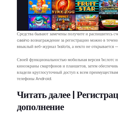
Средства бывают замечены получите и распишитесь счет
casino вознаграждение за регистрацию можно в течени
ввыклый веб-журнал 1xslots, а некто не открывается —
Своей функциональностью мобильная версия 1xслотс н
киноэкраны смартфонов и планшетов, затем обеспечив
владели круглосуточный доступ к всем преимуществам 
телефоны Android.
Читать далее | Регистр
дополнение