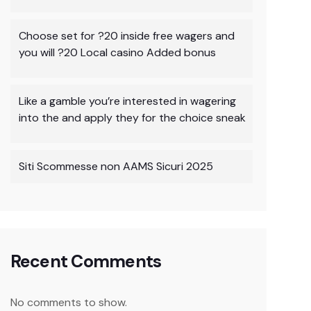
Choose set for ?20 inside free wagers and
you will ?20 Local casino Added bonus
Like a gamble you’re interested in wagering
into the and apply they for the choice sneak
Siti Scommesse non AAMS Sicuri 2025
Recent Comments
No comments to show.