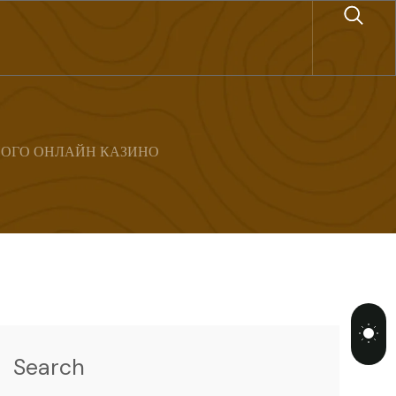
ОГО ОНЛАЙН КАЗИНО
Search