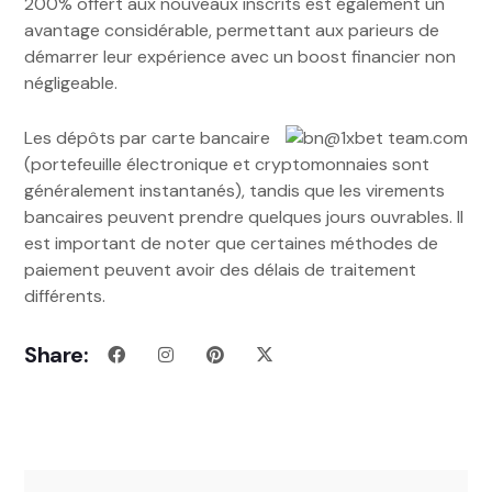
200% offert aux nouveaux inscrits est également un
avantage considérable, permettant aux parieurs de
démarrer leur expérience avec un boost financier non
négligeable.
Les dépôts par carte bancaire
(portefeuille électronique et cryptomonnaies sont
généralement instantanés), tandis que les virements
bancaires peuvent prendre quelques jours ouvrables. Il
est important de noter que certaines méthodes de
paiement peuvent avoir des délais de traitement
différents.
Share: