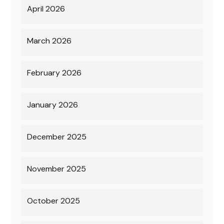
April 2026
March 2026
February 2026
January 2026
December 2025
November 2025
October 2025