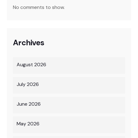
No comments to show.
Archives
August 2026
July 2026
June 2026
May 2026