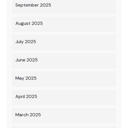
September 2025
August 2025
July 2025
June 2025
May 2025
April 2025
March 2025