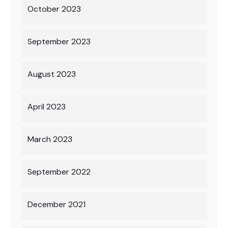
October 2023
September 2023
August 2023
April 2023
March 2023
September 2022
December 2021