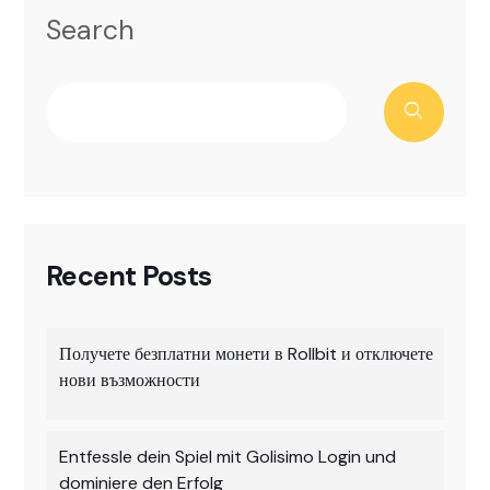
Search
Recent Posts
Получете безплатни монети в Rollbit и отключете
нови възможности
Entfessle dein Spiel mit Golisimo Login und
dominiere den Erfolg