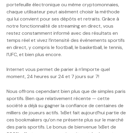
portefeuille électronique ou même cryptomonnaies,
chaque utilisateur peut aisément choisir la méthode
qui lui convient pour ses dépôts et retraits. Grâce à
notre fonctionnalité de streaming en direct, vous
restez constamment informé avec des résultats en
temps réel et vivez l’intensité des événements sportifs
en direct, y compris le football, le basketball, le tennis,
l’UFC, et bien plus encore.
Internet vous permet de parier à n’importe quel
moment, 24 heures sur 24 et 7 jours sur 7!
Nous offrons cependant bien plus que de simples paris
sportifs. Bien que relativement récente — cette
société a déjà su gagner la confiance de centaines de
milliers de joueurs actifs. 1xBet fait aujourd’hui partie de
ces bookmakers qu’on ne présente plus sur le marché
des paris sportifs. Le bonus de bienvenue 1xBet de