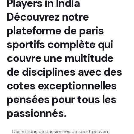
Players in India
Découvrez notre
plateforme de paris
sportifs complète qui
couvre une multitude
de disciplines avec des
cotes exceptionnelles
pensées pour tous les
passionnés.
Des millions de passionnés de sport peuvent