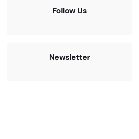
Follow Us
Newsletter