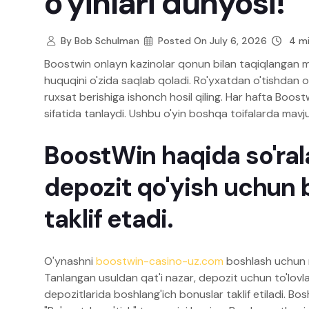
o'yinlari dunyosi!
By
Bob Schulman
Posted On
July 6, 2026
4 mi
Boostwin onlayn kazinolar qonun bilan taqiqlangan ma
huquqini o'zida saqlab qoladi. Ro'yxatdan o'tishdan o
ruxsat berishiga ishonch hosil qiling. Har hafta Boost
sifatida tanlaydi.
Ushbu o'yin boshqa toifalarda mavju
BoostWin haqida so'ral
depozit qo'yish uchun b
taklif etadi.
O'ynashni
boostwin-casino-uz.com
boshlash uchun mi
Tanlangan usuldan qat'i nazar, depozit uchun to'lovla
depozitlarida boshlang'ich bonuslar taklif etiladi. B