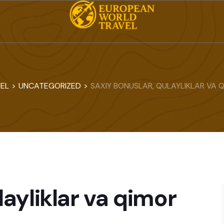
EL
>
UNCATEGORIZED
>
SAXIY BONUSLAR, QULAYLIKLAR VA Q
layliklar va qimor