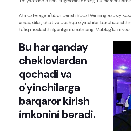
"Ro'yxatdan o'tish" tugmasini bosing. Bu elementlarni
Atmosferaga e'tibor berish BoostWinning asosiy xususi
emas; diler, chat va boshqa o'yinchilar barchasi ish
to'liq moslashtirilganligini unutmang. Mablag'larni yec
Bu har qanday
cheklovlardan
qochadi va
o'yinchilarga
barqaror kirish
imkonini beradi.