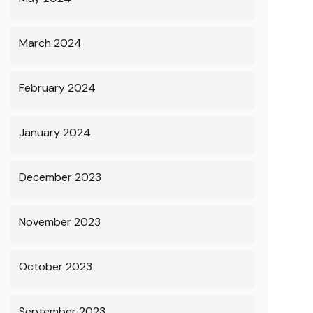
March 2024
February 2024
January 2024
December 2023
November 2023
October 2023
September 2023