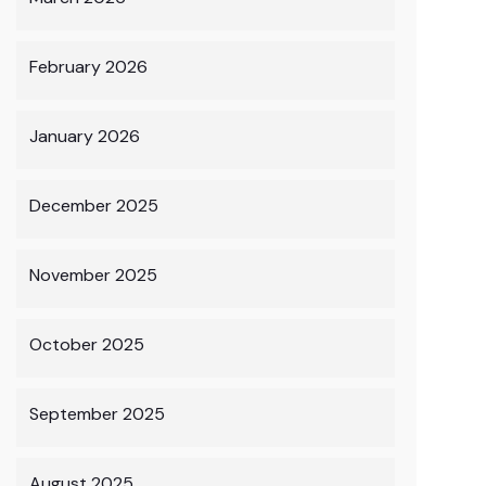
February 2026
January 2026
December 2025
November 2025
October 2025
September 2025
August 2025