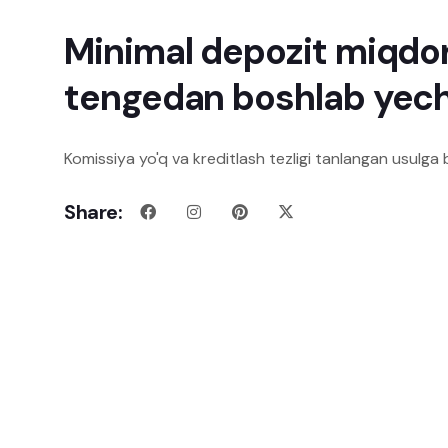
Minimal depozit miqdori
tengedan boshlab yech
Komissiya yo'q va kreditlash tezligi tanlangan usulga b
Share: