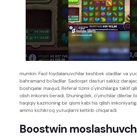
mumkin. Faol foydalanuvchilar keshbek oladilar va yuq
bahramand bo'ladilar. Sadoqat dasturi sakkiz darajadan
boshqalar mavjud. Referal tizimi o'yinchilarga taklif qi
olish imkonini beradi. Shuningdek, o'yinchilar dilerlar bi
haqiqiy kazinoning bir qismi kabi his qilish imkoniyati
ammo kichikroq yutuqlarni keltirib chiqaradi.
Boostwin moslashuvch