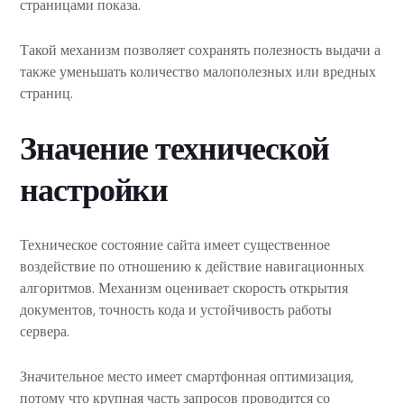
страницами показа.
Такой механизм позволяет сохранять полезность выдачи а
также уменьшать количество малополезных или вредных
страниц.
Значение технической
настройки
Техническое состояние сайта имеет существенное
воздействие по отношению к действие навигационных
алгоритмов. Механизм оценивает скорость открытия
документов, точность кода и устойчивость работы
сервера.
Значительное место имеет смартфонная оптимизация,
потому что крупная часть запросов проводится со