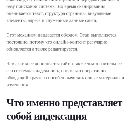
базу поисковой системы. Во время сканирования
оценивается текст, структура страницы, визуальные
элементы, адреса и служебные данные сайта.
Этот механизм называется обходом. Этап выполняется
постоянно, потому что онлайн-контент регулярно
обновляется а также редактируется.
Чем активнее дополняется сайт а также чем значительнее
его системная надежность, настолько оперативнее
обходящий краулер способен выявлять новые материалы и
изменения.
Что именно представляет
собой индексация