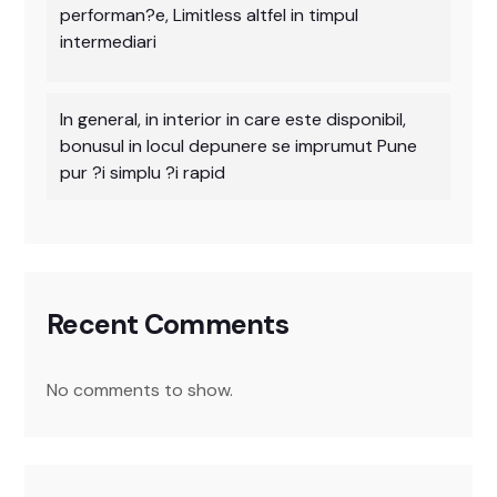
performan?e, Limitless altfel in timpul
intermediari
In general, in interior in care este disponibil,
bonusul in locul depunere se imprumut Pune
pur ?i simplu ?i rapid
Recent Comments
No comments to show.