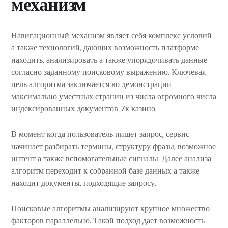
механизм
Навигационный механизм являет себя комплекс условий
а также технологий, дающих возможность платформе
находить, анализировать а также упорядочивать данные
согласно заданному поисковому выражению. Ключевая
цель алгоритма заключается во демонстрации
максимально уместных страниц из числа огромного числа
индексированных документов 7к казино.
В момент когда пользователь пишет запрос, сервис
начинает разбирать термины, структуру фразы, возможное
интент а также вспомогательные сигналы. Далее анализа
алгоритм переходит к собранной базе данных а также
находит документы, подходящие запросу.
Поисковые алгоритмы анализируют крупное множество
факторов параллельно. Такой подход дает возможность