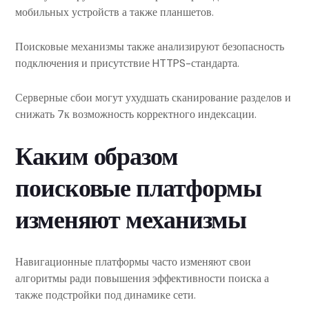
мобильных устройств а также планшетов.
Поисковые механизмы также анализируют безопасность
подключения и присутствие HTTPS-стандарта.
Серверные сбои могут ухудшать сканирование разделов и
снижать 7к возможность корректного индексации.
Каким образом
поисковые платформы
изменяют механизмы
Навигационные платформы часто изменяют свои
алгоритмы ради повышения эффективности поиска а
также подстройки под динамике сети.