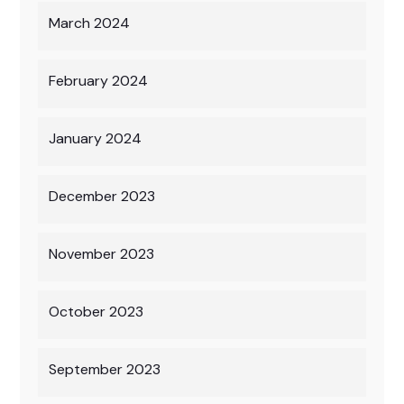
March 2024
February 2024
January 2024
December 2023
November 2023
October 2023
September 2023