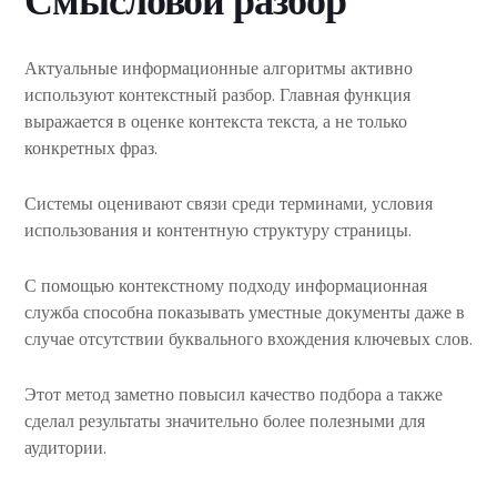
Смысловой разбор
Актуальные информационные алгоритмы активно
используют контекстный разбор. Главная функция
выражается в оценке контекста текста, а не только
конкретных фраз.
Системы оценивают связи среди терминами, условия
использования и контентную структуру страницы.
С помощью контекстному подходу информационная
служба способна показывать уместные документы даже в
случае отсутствии буквального вхождения ключевых слов.
Этот метод заметно повысил качество подбора а также
сделал результаты значительно более полезными для
аудитории.