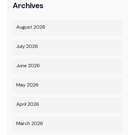
Archives
August 2026
July 2026
June 2026
May 2026
April 2026
March 2026