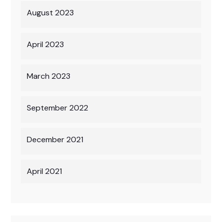
August 2023
April 2023
March 2023
September 2022
December 2021
April 2021