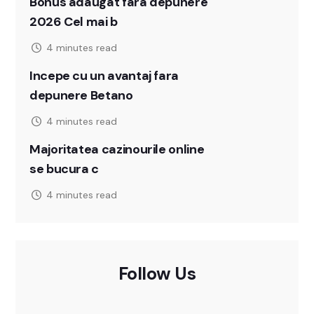
Bonus adaugat fara depunere
2026 Cel mai b
4 minutes read
Incepe cu un avantaj fara
depunere Betano
4 minutes read
Majoritatea cazinourile online
se bucura c
4 minutes read
Follow Us