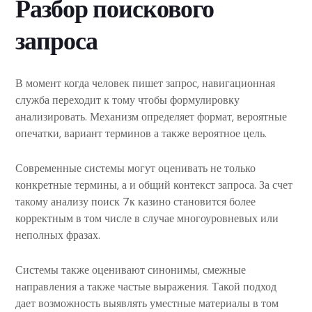
Разбор поискового
запроса
В момент когда человек пишет запрос, навигационная
служба переходит к тому чтобы формулировку
анализировать. Механизм определяет формат, вероятные
опечатки, вариант терминов а также вероятное цель.
Современные системы могут оценивать не только
конкретные термины, а и общий контекст запроса. За счет
такому анализу поиск 7к казино становится более
корректным в том числе в случае многоуровневых или
неполных фразах.
Системы также оценивают синонимы, смежные
направления а также частые выражения. Такой подход
дает возможность выявлять уместные материалы в том