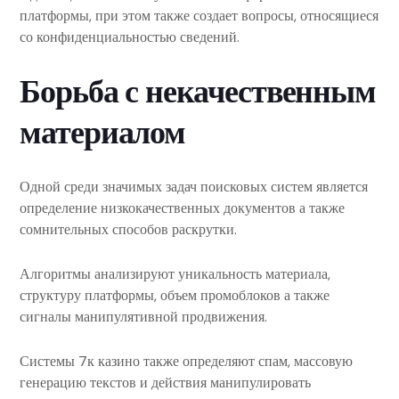
платформы, при этом также создает вопросы, относящиеся
со конфиденциальностью сведений.
Борьба с некачественным
материалом
Одной среди значимых задач поисковых систем является
определение низкокачественных документов а также
сомнительных способов раскрутки.
Алгоритмы анализируют уникальность материала,
структуру платформы, объем промоблоков а также
сигналы манипулятивной продвижения.
Системы 7к казино также определяют спам, массовую
генерацию текстов и действия манипулировать