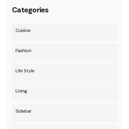
Categories
Cuisine
Fashion
Life Style
Living
Sidebar