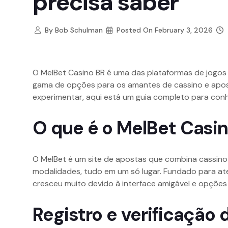
precisa saber
By
Bob Schulman
Posted On
February 3, 2026
O MelBet Casino BR é uma das plataformas de jogos 
gama de opções para os amantes de cassino e apos
experimentar, aqui está um guia completo para conh
O que é o MelBet Casi
O MelBet é um site de apostas que combina cassino o
modalidades, tudo em um só lugar. Fundado para ate
cresceu muito devido à interface amigável e opções 
Registro e verificação 