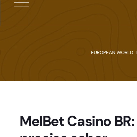
EUROPEAN WORLD 
MelBet Casino BR: