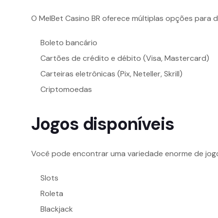
O MelBet Casino BR oferece múltiplas opções para de
Boleto bancário
Cartões de crédito e débito (Visa, Mastercard)
Carteiras eletrônicas (Pix, Neteller, Skrill)
Criptomoedas
Jogos disponíveis
Você pode encontrar uma variedade enorme de jogo
Slots
Roleta
Blackjack