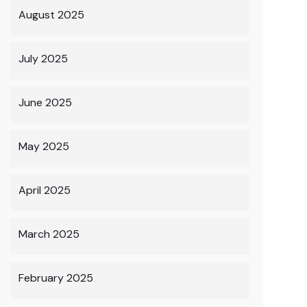
August 2025
July 2025
June 2025
May 2025
April 2025
March 2025
February 2025