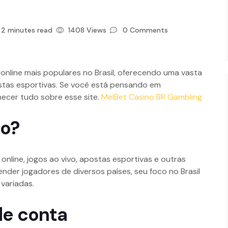
2 minutes read
1408 Views
0 Comments
online mais populares no Brasil, oferecendo uma vasta
tas esportivas. Se você está pensando em
ecer tudo sobre esse site.
MelBet Casino BR Gambling
no?
nline, jogos ao vivo, apostas esportivas e outras
nder jogadores de diversos países, seu foco no Brasil
variadas.
de conta