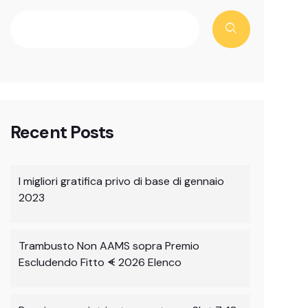
Recent Posts
I migliori gratifica privo di base di gennaio
2023
Trambusto Non AAMS sopra Premio
Escludendo Fitto ᗛ 2026 Elenco