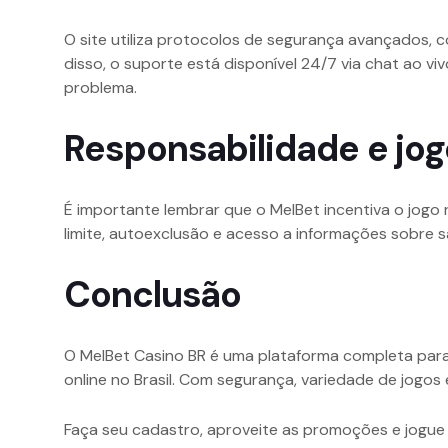
O site utiliza protocolos de segurança avançados, 
disso, o suporte está disponível 24/7 via chat ao vi
problema.
Responsabilidade e jo
É importante lembrar que o MelBet incentiva o jogo
limite, autoexclusão e acesso a informações sobre 
Conclusão
O MelBet Casino BR é uma plataforma completa pa
online no Brasil. Com segurança, variedade de jogo
Faça seu cadastro, aproveite as promoções e jogue