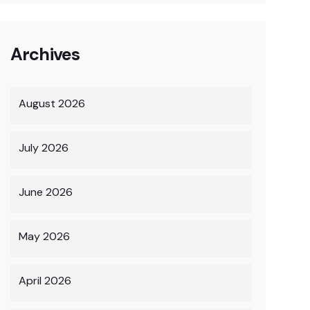
Archives
August 2026
July 2026
June 2026
May 2026
April 2026