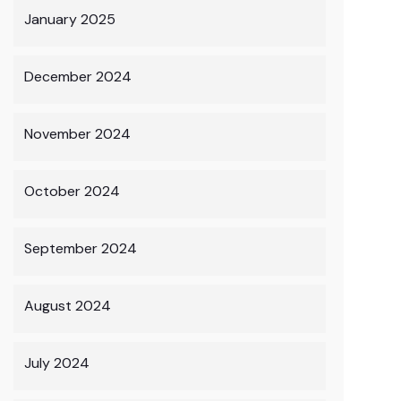
January 2025
December 2024
November 2024
October 2024
September 2024
August 2024
July 2024