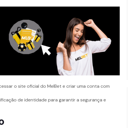
essar o site oficial do MelBet e criar uma conta com
rificação de identidade para garantir a segurança e
o